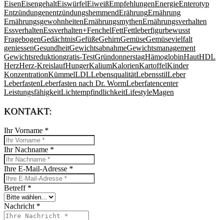
Eisen
Eisengehalt
Eiswürfel
Eiweiß
Empfehlungen
Energie
Enterotyp
Entzündungen
entzündungshemmend
Erährung
Ernährung
Ernährungsgewohnheiten
Ernährungsmythen
Ernährungsverhalten
Essverhalten
Essverhalten+
Fenchel
Fett
Fettleber
figurbewusst
Fragebogen
Gedächtnis
Gefüße
Gehirn
Gemüse
Gemüsevielfalt
geniessen
Gesundheit
Gewichtsabnahme
Gewichtsmanagement
Gewichtsreduktion
gratis-Test
Gründonnerstag
Hämoglobin
Haut
HDL
Herz
Herz-Kreislauf
Hunger
Kalium
Kalorien
Kartoffel
Kinder
Konzentration
Kümmel
LDL
Lebensqualität
Lebensstil
Leber
Leberfasten
Leberfasten nach Dr. Worm
Leberfatencenter
Leistungsfähigkeit
Lichtempfindlichkeit
Lifestyle
Magen
KONTAKT:
Ihr Vorname
*
Ihr Nachname
*
Ihre E-Mail-Adresse
*
Betreff
*
Nachricht
*