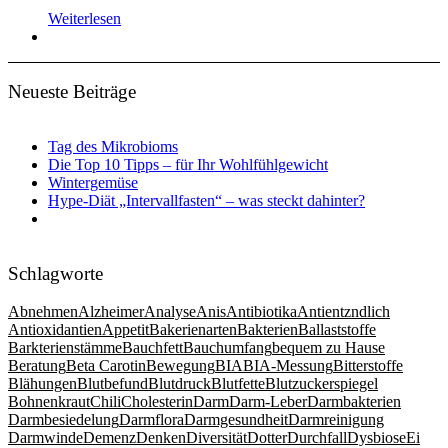
Weiterlesen
Neueste Beiträge
Tag des Mikrobioms
Die Top 10 Tipps – für Ihr Wohlfühlgewicht
Wintergemüse
Hype-Diät „Intervallfasten“ – was steckt dahinter?
Schlagworte
Abnehmen
Alzheimer
Analyse
Anis
Antibiotika
Antientzndlich
Antioxidantien
Appetit
Bakerienarten
Bakterien
Ballaststoffe
Barkterienstämme
Bauchfett
Bauchumfang
bequem zu Hause
Beratung
Beta Carotin
Bewegung
BIA
BIA-Messung
Bitterstoffe
Blähungen
Blutbefund
Blutdruck
Blutfette
Blutzuckerspiegel
Bohnenkraut
Chili
Cholesterin
Darm
Darm-Leber
Darmbakterien
Darmbesiedelung
Darmflora
Darmgesundheit
Darmreinigung
Darmwinde
Demenz
Denken
Diversität
Dotter
Durchfall
Dysbiose
Ei